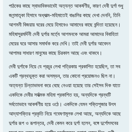
পাঠকের কাছে স্বাভাবিকভাবেই অত্যন্ত আকর্ষণীয়, কারণ দেবী দুর্গা শুধু
জগন্মাতৃকা হিসাবে অধ্যাত্ম-মহিমাতেই বাঙালির কাছে দেখা দেননি, তিনি
আগমনী বিজয়ায় ঘরের মেয়ে হিসাবেও আমাদের কাছে বন্দিতা হয়েছেন।
মহিষাসুরমর্দিনী দেবী দুর্গার মর্ত্যে আগমনকে আমরা আমাদের বিবাহিতা
মেয়ের ঘরে আসার সমার্থক করে দেখি। তাই দেবী দুর্গার আবেদন
আপামর সাধারণ মানুষের কাছে চিরকাল আছে এবং থাকবে।
দেবী দুর্গাকে নিয়ে যে প্রচুর লেখা পত্রিকায় প্রকাশিত হয়েছিল, তা সব
একটি গ্রন্থভুক্ত করা অসম্ভব, তার কোনো প্রয়োজনও ছিল না।
অত্যন্ত চিন্তাভাবনা করে বেছে নেওয়া হয়েছে তার সেইসব দিক যাতে
একদিকে দেবীর সর্বাত্মক মহিমা প্রকাশিত হয়, অন্যদিকে গ্রন্থটি
সর্বতোভাবে আকর্ষণীয় হয়ে ওঠে। একদিকে যেমন শক্তিপূজার উৎস
আদ্যাশক্তির প্রকৃতি নিয়ে গবেষণামূলক লেখা আছে, অন্যদিকে আছে
দুর্গার রূপ ও রূপান্তর, দেবী কেমন করে দুর্গা হলেন, বঙ্গে দুর্গোৎসবের