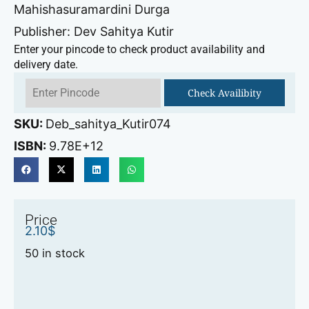
Mahishasuramardini Durga
Publisher: Dev Sahitya Kutir
Enter your pincode to check product availability and
delivery date.
Check Availibity
SKU:
Deb_sahitya_Kutir074
ISBN:
9.78E+12
Price
2.10
$
50 in stock