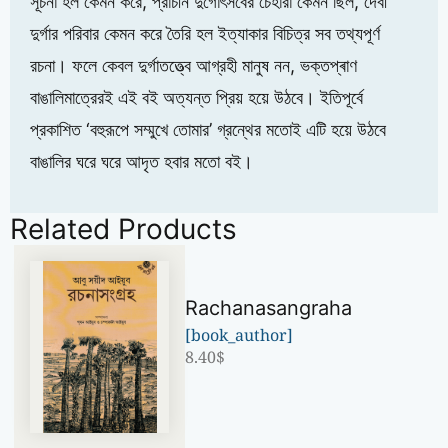
সূচনা হল কেমন করে, প্রাচীন দুর্গোৎসবের চেহারা কেমন ছিল, দেবী
দুর্গার পরিবার কেমন করে তৈরি হল ইত্যাকার বিচিত্র সব তথ্যপূর্ণ
রচনা। ফলে কেবল দুর্গাতত্ত্বে আগ্রহী মানুষ নন, ভক্তপ্ৰাণ
বাঙালিমাত্রেরই এই বই অত্যন্ত প্রিয় হয়ে উঠবে। ইতিপূর্বে
প্রকাশিত ‘বহুরূপে সম্মুখে তোমার’ গ্রন্থের মতোই এটি হয়ে উঠবে
বাঙালির ঘরে ঘরে আদৃত হবার মতো বই।
Related Products
Rachanasangraha
[book_author]
8.40
$