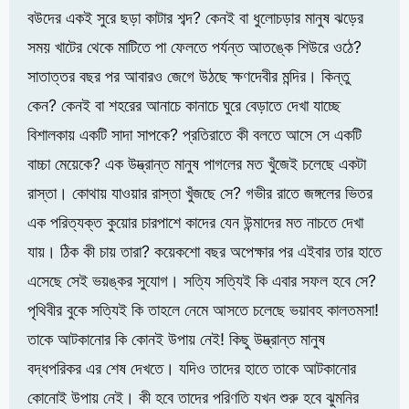
বউদের একই সুরে ছড়া কাটার শব্দ? কেনই বা ধুলোচড়ার মানুষ ঝড়ের
সময় খাটের থেকে মাটিতে পা ফেলতে পর্যন্ত আতঙ্কে শিউরে ওঠে?
সাতাত্তর বছর পর আবারও জেগে উঠছে ক্ষণদেবীর মন্দির। কিন্তু
কেন? কেনই বা শহরের আনাচে কানাচে ঘুরে বেড়াতে দেখা যাচ্ছে
বিশালকায় একটি সাদা সাপকে? প্রতিরাতে কী বলতে আসে সে একটি
বাচ্চা মেয়েকে? এক উদ্ভ্রান্ত মানুষ পাগলের মত খুঁজেই চলেছে একটা
রাস্তা। কোথায় যাওয়ার রাস্তা খুঁজছে সে? গভীর রাতে জঙ্গলের ভিতর
এক পরিত্যক্ত কুয়োর চারপাশে কাদের যেন উন্মাদের মত নাচতে দেখা
যায়। ঠিক কী চায় তারা? কয়েকশো বছর অপেক্ষার পর এইবার তার হাতে
এসেছে সেই ভয়ঙ্কর সুযোগ। সত্যি সত্যিই কি এবার সফল হবে সে?
পৃথিবীর বুকে সত্যিই কি তাহলে নেমে আসতে চলেছে ভয়াবহ কালতমসা!
তাকে আটকানোর কি কোনই উপায় নেই! কিছু উদ্ভ্রান্ত মানুষ
বদ্ধপরিকর এর শেষ দেখতে। যদিও তাদের হাতে তাকে আটকানোর
কোনোই উপায় নেই। কী হবে তাদের পরিণতি যখন শুরু হবে ঝুমনির