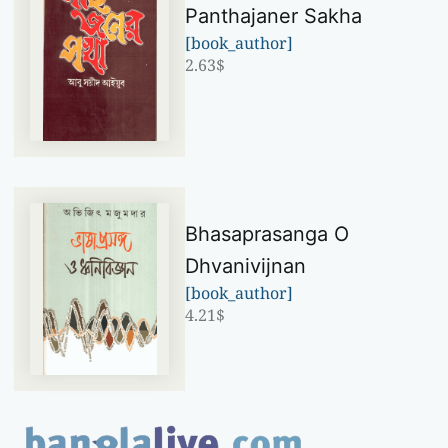
Panthajaner Sakha
[book_author]
2.63
$
Bhasaprasanga O
Dhvanivijnan
[book_author]
4.21
$