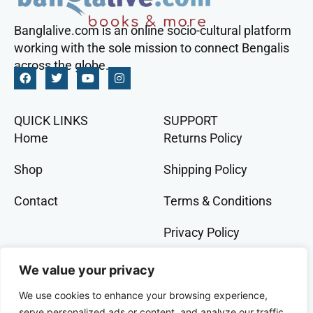
Banglalive.com is an online socio-cultural platform
working with the sole mission to connect Bengalis
across the globe.
QUICK LINKS
SUPPORT
Home
Returns Policy
Shop
Shipping Policy
Contact
Terms & Conditions
Privacy Policy
GET IN TOCH
We value your privacy
+91 9073 228 386
We use cookies to enhance your browsing experience,
banglalivestore@gmail.com
serve personalized ads or content, and analyze our traffic.