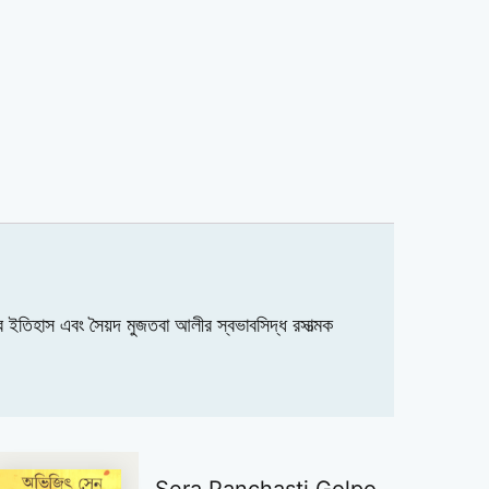
র ইতিহাস এবং সৈয়দ মুজতবা আলীর স্বভাবসিদ্ধ রসাত্মক