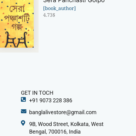
Sera Panchasti Golpo
[book_author]
4.73
$
GET IN TOCH
+91 9073 228 386
banglalivestore@gmail.com
9B, Wood Street, Kolkata, West
Bengal, 700016, India