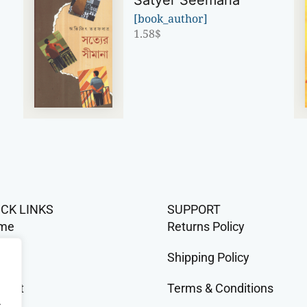
Satyer Seemana
[book_author]
1.58
$
ICK LINKS
SUPPORT
me
Returns Policy
op
Shipping Policy
tact
Terms & Conditions
.