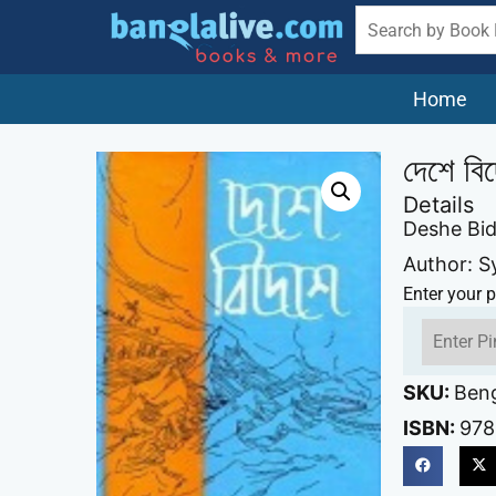
Home
দেশে বি
Details
Deshe Bi
Author: S
Enter your p
SKU:
Beng
ISBN:
97