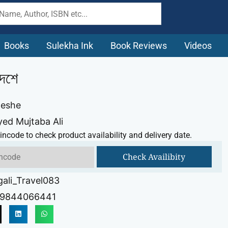
Books
Sulekha Ink
Book Reviews
Videos
দেশে
deshe
yed Mujtaba Ali
incode to check product availability and delivery date.
Check Availibity
ali_Travel083
89844066441