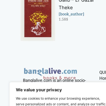
Galib – Er Gazal
Theke
[book_author]
1.58
$
QU
Ho
Banglalive.com is an online socio-
cultural platform working with the
Sh
We value your privacy
sole mission to connect Bengalis
across the globe.
We use cookies to enhance your browsing experience,
Con
serve personalized ads or content, and analyze our traffic