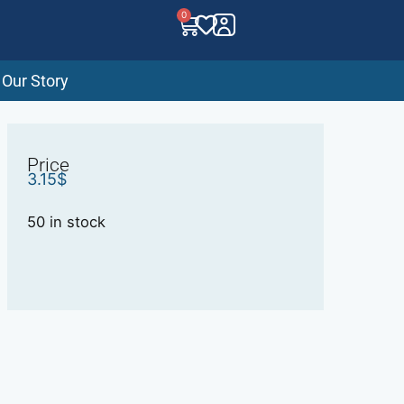
0
Our Story
Price
3.15
$
50 in stock