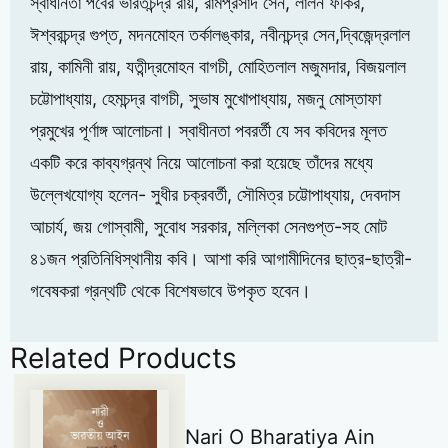
স্বাধীনতা পর্বের ভারতচন্দ্র রায়, রামপ্রসাদ সেন, লালন ফকির,
ঈশ্বরচন্দ্র গুপ্ত, মদনমোহন তর্কালঙ্কার, নবীনচন্দ্র সেন,দ্বিজেন্দ্রলাল
রায়, কামিনী রায়, যতীন্দ্রমোহন বাগচী, মোহিতলাল মজুমদার, বিজয়লাল
চট্টোপাধ্যায়, হেমচন্দ্র বাগচী, সুভাষ মুখোপাধ্যায়, মজনু মোস্তাফা
প্রমুখের পূর্ণাঙ্গ আলোচনা। স্বাধীনতা পবরর্তী যে সব কবিদের মূলত
একটি করে কাব্যগ্রন্থ নিয়ে আলোচনা করা হয়েছে তাঁদের মধ্যে
উল্লেখযোগ্য হলেন- সুধীর চক্রবর্তী, সৌমিত্র চট্টোপাধ্যায়, দেবদাস
আচার্য, জয় গোস্বামী, সুবোধ সরকার, মল্লিকা সেনগুপ্ত-সহ মোট
৪১জন প্রতিনিধিস্থানীয় কবি। আশা করি আগামীদিনের ছাত্র-ছাত্রী-
গবেষকরা গ্রন্থটি থেকে বিশেষভাবে উপকৃত হবেন।
Related Products
Nari O Bharatiya Ain