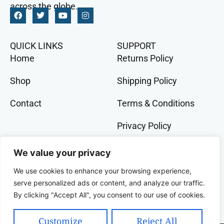
across the globe.
QUICK LINKS
SUPPORT
Home
Returns Policy
Shop
Shipping Policy
Contact
Terms & Conditions
Privacy Policy
GET IN TOCH
We value your privacy
+91 9073 228 386
We use cookies to enhance your browsing experience,
banglalivestore@gmail.com
serve personalized ads or content, and analyze our traffic.
By clicking "Accept All", you consent to our use of cookies.
9B, Wood Street, Kolkata, West Bengal, 700016,
India
Customize
Reject All