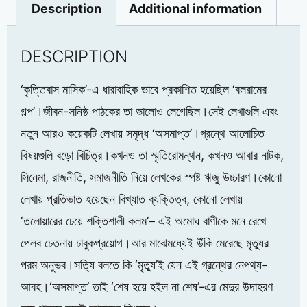
Description
Additional information
DESCRIPTION
‘কৃত্তিবাস মাসিক’-এ ধারাবাহিক ভাবে প্রকাশিত হয়েছিল ‘বলরামের
গল্প’।জীবন-সনিষ্ঠ পাঠকের তা ভালোও লেগেছিল।সেই লেখাগুলি এবং
নতুন আরও কয়েকটি লেখায় সমৃদ্ধ ‘অসমাপ্ত’।গ্রন্থে আলোচিত
বিষয়গুলি বড়ো বিচিত্র।কখনও তা স্মৃতিরোমন্থন, কখনও আবার নাটক,
সিনেমা, রাজনীতি, সমাজনীতি নিয়ে লেখকের স্পষ্ট ঋজু উচ্চারণ।কোনো
লেখায় প্রতিভাত হয়েছেন বিখ্যাত ব্যক্তিত্ব, কোনো লেখায়
‘তলোয়ারের চেয়ে শক্তিশালী কলম’– এই অমোঘ বাণীকে মনে রেখে
পেলব চেতনায় চাবুকপ্রয়োগ।আর মাঝেমধ্যেই উঁকি মেরেছে মৃত্যুর
পরম অনুভব।সত্যি বলতে কি ‘মৃত্যু’ই যেন এই গ্রন্থের নেপথ্য-
আবহ।‘অসমাপ্ত’ তাই ‘শেষ হয়ে হইল না শেষ’-এর মেদুর উদাহরণ