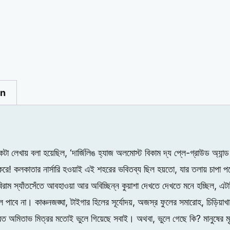
on
েখায় বলা হয়েছিল, ‘দার্জিলিঙ হ্যাজ অলমোস্ট বিকাম দ্য প্লে-গ্রাউড অ্যান্ড ন
র্ভ করে! কলকাতার নার্সারি হওয়াই এই শহরের ভবিতব্য ছিল হয়তো, যার তলায় চাপা প
, অবিরাম স্যাঁতসেঁতে আবহাওয়া আর অবিচ্ছিন্ন কুয়াশা দেখতে দেখতে মনে হচ্ছিল, 
ল পাবে না। কাঞ্চনজঙ্ঘা, টাইগার হিলের সূর্যোদয়, অজস্র ফুলের সমারোহ, চিড়িয়
ত অমিতাভ মিত্রর মতোই ভুলে গিয়েছে সবাই। অথবা, ভুলে গেছে কি? মানুষের মৃ