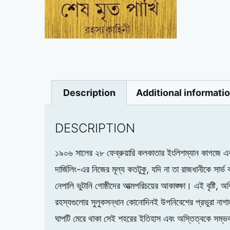
Description
Additional informati
DESCRIPTION
১৯০৬ সালের ২৮ ফেব্রুয়ারি কলকাতার ইংলিশম্যান কাগজে একটা ল
দার্জিলিং-এর নিজের মূল্য কতটুকু, যদি না তা রাজধানীকে সা
নেপালি ভুটানি গোষ্ঠীদের আত্মপরিচয়ের আকাঙ্ক্ষা। এই বৃষ্টি
রহস্যগুলোর সুলুকসন্ধান কোনোদিনই উপনিবেশের প্রভুরা নাগা
ঘাপটি মেরে থাকা সেই শহরের ইতিহাস এবং অস্তিত্বকে সম্ভব