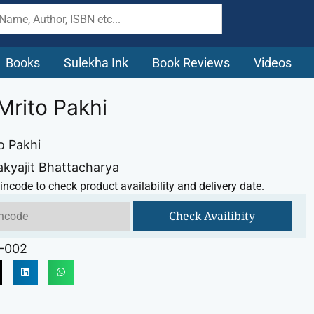
Books
Sulekha Ink
Book Reviews
Videos
Mrito Pakhi
o Pakhi
akyajit Bhattacharya
incode to check product availability and delivery date.
Check Availibity
-002