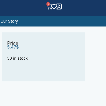
0
Our Story
Price
5.47
$
50 in stock