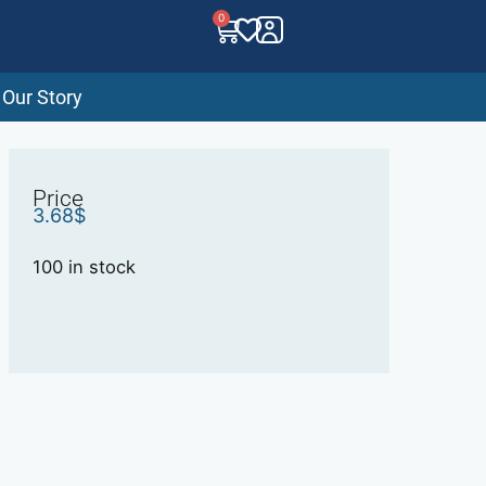
0
Our Story
Price
3.68
$
100 in stock