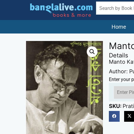
Home
Manto
Details
Manto Ka
Author: 
Enter your p
SKU:
Prat