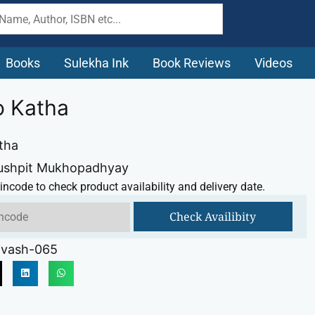
Books
Sulekha Ink
Book Reviews
Videos
 Katha
tha
Pushpit Mukhopadhyay
incode to check product availability and delivery date.
Check Availibity
ivash-065