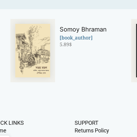
Somoy Bhraman
[book_author]
5.89
$
ICK LINKS
SUPPORT
me
Returns Policy