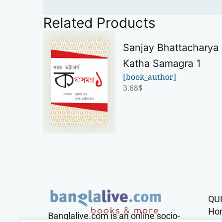
Related Products
Sanjay Bhattacharya
Katha Samagra 1
[book_author]
3.68
$
QU
Ho
Banglalive.com is an online socio-