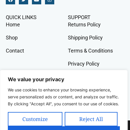
QUICK LINKS
SUPPORT
Home
Returns Policy
Shop
Shipping Policy
Contact
Terms & Conditions
Privacy Policy
GET IN TOCH
We value your privacy
+91 9073 228 386
We use cookies to enhance your browsing experience,
banglalivestore@gmail.com
serve personalized ads or content, and analyze our traffic.
By clicking "Accept All", you consent to our use of cookies.
9B, Wood Street, Kolkata, West Bengal, 700016,
India
Customize
Reject All
Copyright 2025 Celcius Technologies Pvt. Ltd | All