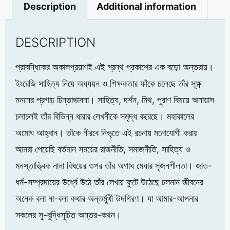
Description
Additional information
DESCRIPTION
প্রাবন্ধিকের অকালপ্রয়াণই এই গ্রন্থ প্রকাশের এক বড়ো অন্তরায়।
ইংরেজি সাহিত্য নিয়ে অধ্যয়ন ও শিক্ষকতার ফাঁকে চলেছে তাঁর সূক্ষ্ণ
মননের প্রগাঢ় চিন্তাভাবনা। সাহিত্য, দর্শন, মিথ, পুরাণ বিষয়ে অনায়াস
চলাচলই তাঁর বিভিন্ন ধারার লেখনীকে সমৃদ্ধ করেছে। মহাকালের
অমোঘ আহ্বান। তাঁকে নীরবে নিভৃতে এই রচনায় মনোযোগী করায়
আমরা পেয়েছি বর্তমান সময়ের রাজনীতি, সমাজনীতি, সাহিত্য ও
মনস্তাত্ত্বিক নানা বিষয়ের ওপর তাঁর অগাধ মেধার সৃজনশীলতা। জাত-
ধর্ম-সম্প্রদায়ের উর্ধ্বে উঠে তাঁর লেখায় ফুটে উঠেছে চলমান জীবনের
অনেক বলা না-বলা কথার অন্তর্মুখী উদগিরণ। যা আমার-আপনার
সকলের সু-বুদ্ধিসূচিত অন্তর-কথন।