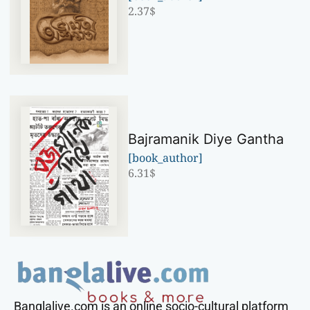
2.37
$
Bajramanik Diye Gantha
[book_author]
6.31
$
Banglalive.com is an online socio-cultural platform