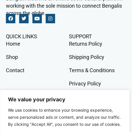
working with the sole mission to connect Bengalis
across the globe.
QUICK LINKS
SUPPORT
Home
Returns Policy
Shop
Shipping Policy
Contact
Terms & Conditions
Privacy Policy
GET IN TOCH
We value your privacy
+91 9073 228 386
We use cookies to enhance your browsing experience,
banglalivestore@gmail.com
serve personalized ads or content, and analyze our traffic.
By clicking "Accept All", you consent to our use of cookies.
9B, Wood Street, Kolkata, West Bengal, 700016,