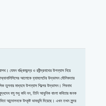
 যেমন বঙ্কিমচন্দ্র ও রবীন্দ্রনাথের উপন্যাস নিয়ে
াইকোঅ্যানালিসিসের আলোকে হ্যামলেটের উদ্ভাসন মৌলিকতার
সিক তুলনার মাধ্যমে উপন্যাস শিল্পের উদ্ভাসন। শিবনাথ
বুদ্ধদেব বসু শুধু কবি নন, তিনি আধুনিক বাংলা কবিতার জনক
া কবিতা আন্দোলনকে উৎকৃষ্ট ভাবভূমি দিয়েছে। এখন তখন সুন্দর