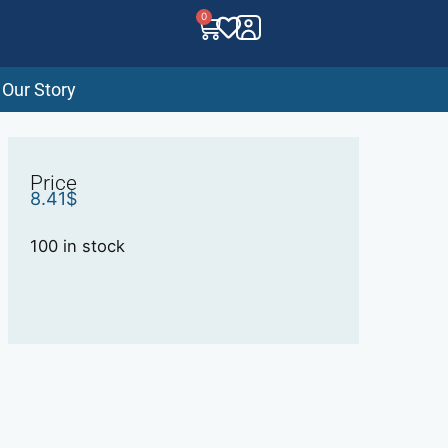
0
Our Story
Price
8.41
$
100 in stock