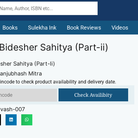
Books
Sulekha Ink
Book Reviews
Videos
Bidesher Sahitya (Part-ii)
sher Sahitya (Part-Ii)
anjubhash Mitra
incode to check product availability and delivery date.
Check Availibity
ivash-007