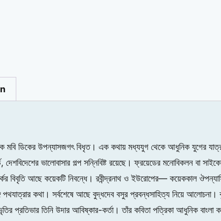
on
মবি ডিকের উপন্যাসজগৎ বিধৃত। এক কথায় মধ্যযুগ থেকে আধুনিক যুগের যাত্রাপথ।
ার্ডি, দেশবিদেশের ভালোবাসার গল্প সন্নিবিষ্ট রয়েছে। ফ্রয়েডের মনোবিকলন বা স
সম্পর্কের বিবৃতি আছে কয়েকটি নিবন্ধে। রবীন্দ্রনাথ ও ইউরোপের— কয়েককাল ঔপন্যা
ঙ্গ পথযাত্রার কথা। সর্বশেষে আছে বুদ্ধদেব বসুর প্রবন্ধসাহিত্য নিয়ে আলোচনা। 
ে প্রভৃতির প্রতিভার তিনি উদার আবিষ্কার-কর্তা। তাঁর কবিতা পত্রিকা আধুনিক বাংল