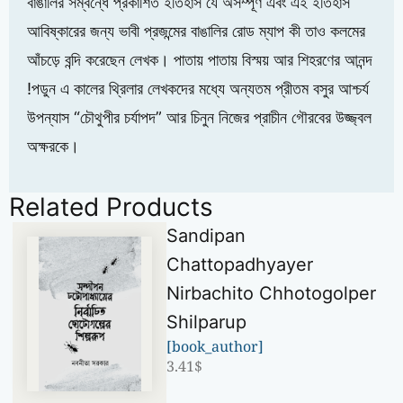
বাঙালির সম্বন্ধে প্রকাশিত ইতিহাস যে অসম্পূর্ণ এবং এই ইতিহাস
আবিষ্কারের জন্য ভাবী প্রজন্মের বাঙালির রোড ম্যাপ কী তাও কলমের
আঁচড়ে বন্দি করেছেন লেখক। পাতায় পাতায় বিস্ময় আর শিহরণের আনন্দ
!পডুন এ কালের থ্রিলার লেখকদের মধ্যে অন্যতম প্রীতম বসুর আশ্চর্য
উপন্যাস “চৌথুপীর চর্যাপদ” আর চিনুন নিজের প্রাচীন গৌরবের উজ্জ্বল
অক্ষরকে।
Related Products
Sandipan
Chattopadhyayer
Nirbachito Chhotogolper
Shilparup
[book_author]
3.41
$