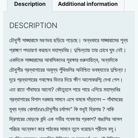
Description
Additional information
DESCRIPTION
চৌথুপী সাঙ্ঘারামে মরণভয় ছড়িয়ে পড়েছে। অন্ধকারে সাঙ্ঘারামের শূন্য
প্রাঙ্গণে পদচারণা করছেন মহাস্থবির। দুশ্চিন্তায় তার চোখে ঘুম নেই।
একদিকে সাঙ্ঘারামের আবাসিকদের সুরক্ষার গুরুদায়িত্ব, অন্যদিকে
চৌথুপীর গ্রন্থাগারের অমূল্য পুঁথিগুলির অনিশ্চিত ভবষ্যতের দুশ্চিন্ত।
দূরে গ্রন্থাগারের গবাক্ষের ভিতর দিয়ে ক্ষীণ আলোকরশ্মি দেখা গেল।
এত রাতে গাঁথাঘরে আলো? কৌতুহলে পায়ে পায়ে এগিয়ে মহাস্থবির
গ্রন্থাগারের বিশাল দরজার সামনে এসে থমকে দাঁড়ালেন – গাঁথাঘরের
মুখ্য দ্বার খোলা!nnচৌথুপীর চর্যাপদ” কি শুধুই থ্রিলার ? নাকি
থ্রিলারের মোড়কে বন্দি এক গভীর গবেষণার প্রকাশ? বাঙালির আসল
পরিচয় অন্বেষণ করে পাঠকের সামনে তুলে ধরেছেন প্রীতম বসু।