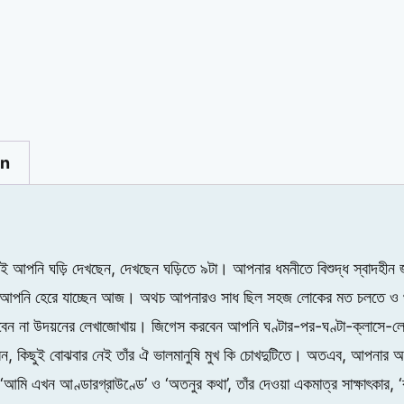
on
নি ঘড়ি দেখছেন, দেখছেন ঘড়িতে ৯টা। আপনার ধমনীতে বিশুদ্ধ স্বাদহীন জল 
ছেও আপনি হেরে যাচ্ছেন আজ। অথচ আপনারও সাধ ছিল সহজ লোকের মত চলতে 
েন না উদয়নের লেখাজোখায়। জিগেস করবেন আপনি ঘণ্টার-পর-ঘণ্টা-ক্লাসে-লে
বেন, কিছুই বোঝবার নেই তাঁর ঐ ভালমানুষি মুখ কি চোখদুটিতে। অতএব, আপনার অস্ত
ি এখন আণ্ডারগ্রাউণ্ডে’ ও ‘অতনুর কথা’, তাঁর দেওয়া একমাত্র সাক্ষাৎকার, ‘