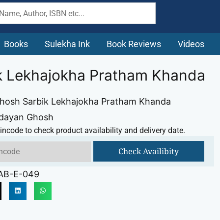
Books
Sulekha Ink
Book Reviews
Videos
k Lekhajokha Pratham Khanda
hosh Sarbik Lekhajokha Pratham Khanda
Udayan Ghosh
incode to check product availability and delivery date.
Check Availibity
AB-E-049