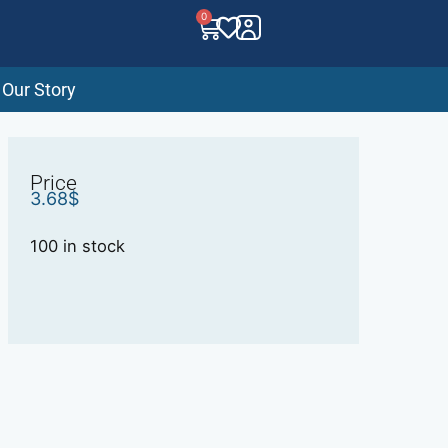
0
Our Story
Price
3.68
$
100 in stock